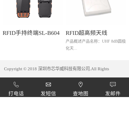
RFID手持终端SL-B604
RFID超高频天线
产品概述产品名称：UHF 8dB圆极
SLP1002
化天...
Copyright © 2018 深圳市芯华威科技有限公司.All Rights
线产品型号：SLP1002性能参数频
率范围：902-928MHz增 益：8
dBi波瓣宽度：E-Plane 65°， H-
Reserved
Plane 65°驻 波 比：≤1.35极化方
打电话
发短信
查地图
发邮件
式：圆极化最大功率：100W输入
阻抗：50Ω抗风强度：216Km/h接
头：N-female环境参数工作温
度：-30C°～60C°防护等级：IP54
物理参数天线尺寸：225mm长