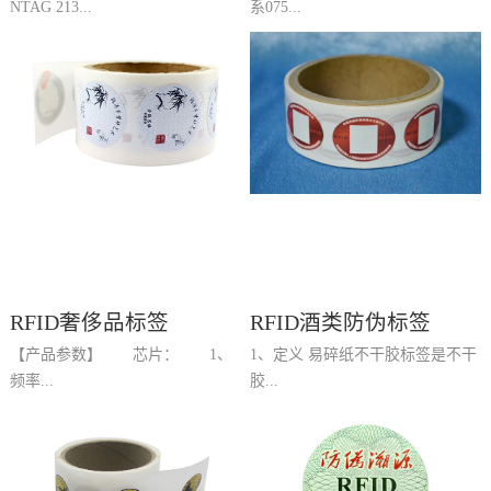
NTAG 213...
系075...
相比，NTAG 213 TT提供了扩展
5-29186669 QQ:913181558咨
功能为智能包装和品牌保护提供了
询) 【RFID防伪标签、RFID药品
额外优势。NTAG 213 TT新标签
防伪标签产品参数】 RFID防伪标
篡改功能用于在启动过程中检测标
签频率 :860-960MHZRFID防伪标
签篡改线的状态。如果检测导线开
签使用芯片：Impinj M3 (192bit)
路，NTAG 213 TT将永久存储此
IC 读取距离：RFID防伪标签材
事件。标签篡改线的信息状态可以
质：铝蚀刻(Impinj J35)尺寸规
ASCII码形式镜像到包含NDEF信
格：具体尺寸可根据要求进行定制
息的用户存储器中或者可以通过专
(可定制)RFID防伪标签封装方式：
RFID奢侈品标签
RFID酒类防伪标签
用命令读取进一步在NTAG 213
可根据客户要求封装成各式的铜版
TT上提供改进的原创性签名可以
纸label,亦可提供可粘贴的标签形
【产品参数】 芯片： 1、
1、定义 易碎纸不干胶标签是不干
在标签初始化期间对其进行编程和
式。主要应用于产品防伪领域，比
频率...
胶...
锁定NTAG 213 TT完全符合NFC
如药品防伪，食品防伪等。对液体
Forum Type 2 Tag（Ref.2）和ISO /
及金属抗干扰能力一般。
IEC14443 Type A（Ref.1）规范。
：13.56Mhz 2、协议：
标签中重要的一种，其面料断裂强
只有当IC连接到天线时才能建立与
14443A、15693 3、容量：512
度远低于胶粘剂粘合能力，它具有