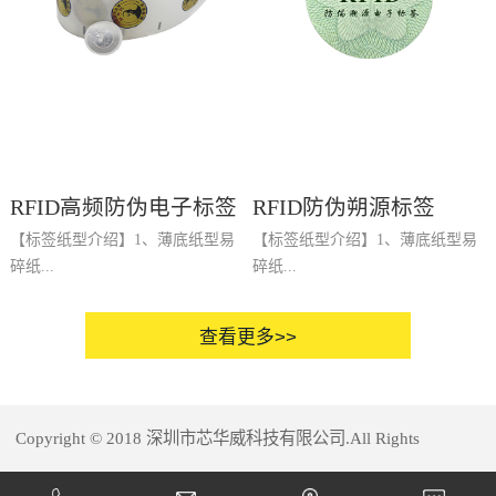
NTAG 213 TT的通信。当NTAG
bits用户区;240 bits EPC编码 4.
粘贴后不能完整剥离、不可再利用
213 TT位于RF场中时，高速RF通
读写距离： 5.数据存储年限：
的特点。易碎标不干胶面材经印刷
信接口允许以106 kbit / s的波特率
10 years 6、材料：PET，
﹑模切等工序加工后，制成易碎标
传输数据。NTAG 213 TT提供了
PVC，PS，ABS 7、标签尺
签或易碎贴，也称商品易碎质保
旨在改进集成和用户便利性的特定
寸：r30mm(可定做) 天
贴，它主要应用于用一些用正规质
功能，快速读取功能允许仅使用一
线： 1、基材：PET 2、材
保手段难以准确质保的非常规商品
个FAST_READ命令扫描完整的
质：铝箔 3、工艺：蚀刻
标识方法。 2、应用广泛应用在手
NDEF消息，从而减少高吞吐量生
RFID高频防伪电子标签
RFID防伪朔源标签
工艺: 彩色印刷，或丝印;
机、电话、电脑配件、汽车电器、
产环境中的开销。改进的射频性能
可加磁条，条码，签名条，烫金/
酒类、药品、食品、化妆品、演艺
【标签纸型介绍】1、薄底纸型易
【标签纸型介绍】1、薄底纸型易
使得在选择形状尺寸和材料方面具
银凸码，金/银底
门票等高档商品质保上，也可以应
碎纸...
碎纸...
有更大的灵活性。在安全性上，制
用于商场商品防盗换防篡改上，被
造商为每个设备编写了7字节的
质保商品的特点是价格高、质保责
UID。一次性可编程位的预编程功
任大、质保日期准确性要求高，因
不干胶面材薄底纸型易碎纸不干胶
不干胶面材薄底纸型易碎纸不干胶
能容器，现场可编程只读锁定功
此，易碎贴质量直接关系到产品售
面材适合在标签机上以卷桶纸形式
面材适合在标签机上以卷桶纸形式
能，预编程的基于ECC的原创签
后服务的质量和商家的经济利益，
印刷加工，由于面材强度低，易碎
印刷加工，由于面材强度低，易碎
名，提供自定义和永久锁定的可能
采用这种防伪材料能够有效避免各
纸只印刷、模切，不排废;成品标
纸只印刷、模切，不排废;成品标
Copyright © 2018 深圳市芯华威科技有限公司.All Rights
性32位密码保护以防止未经授权的
种损失和纠纷的发生。3、注意事
签只切张，不复卷。所以易碎纸不
签只切张，不复卷。所以易碎纸不
内存操作。客户编程的标签篡改消
项作为特殊工艺加工防伪材料，抗
干胶标签不能自动贴标，全部由手
干胶标签不能自动贴标，全部由手
息被屏蔽，直到启动后检测到篡改