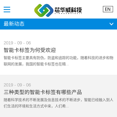
Menu
最新动态
2019
-
09
-
06
智能卡标签为何受欢迎
智能卡标签主要具有防伪，防盗和追踪的功能，随着科技的进步和物
联网的发展，我国的智能卡标签也在精...
确度和识别率等方面不断进步，使其优势越来越明显。企业对于智能
2019
-
09
-
06
卡标签性能的不断改进以及人们对于高品质的追求使人们意识到智能
三种类型的智能卡标签有哪些产品
卡标签的迅速发展与不断普及。智能卡标签越来越受到关注和欢迎的
随着科学技术的不断发展及信息技术的不断进步，智能已经融入到人
原因在于其优越的特点，下面将分析智能卡标签的基本特性。第一、
们生活的环境和生活方式中来，人们希...
形状多样化、尺寸小由于智能卡标签的大小和形状不影响其读取精确
度，所以为了能够应用于各个产品，智能卡标签越来越小巧和多样，