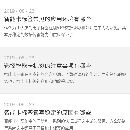
扩大了其适用度。第二、容量大、数据可更新记忆载体的发展使智能
望的生活便利也成了关注重点。在生活中可以看见的智能应用也是非
2019
-
08
-
23
卡标签具有强大的存贮能力，容量大；数据可以随时读取，而且智能
常普遍的，其中智能卡标签在生活应用中起到了重要的作用。那智能
卡标签可以重复删除、修改、添加数据，实现数据的不断更新。第
智能卡标签常见的应用环境有哪些
卡标签不同类型的产品都有哪些？1. 智能芯片卡标签提到智能芯片
三、抗污染能力和耐久性智能卡标签在芯片中储存数据，免于受到污
迄今为止优质的电子标签在现如今数据读取和处理之中尤为常见，其
卡，脑海中可能很快反应出的是常用的银行卡、VIP卡或者是医保卡
染；不同于传统的纸张载体，智能卡标签可以有效防止液体的侵袭，
本身稳定的数据传输能力和供应保证了...
社保卡类的智能卡。为便利人们生活，智能卡标签的使用一般在此类
不易受到损伤；寿命更长，更耐用。第四、安全性数据具有专芯片，
应用中很是普遍。现在人人都能用银行卡到银行办理业务，为客户提
且芯片序列号确定，具有密钥认证，数据内容由密码保护，使其具有
供方便。2. 门票型智能卡标签随着人们对生活娱乐活动的重视，旅
很高的安全性，不容易被伪造，让客户用的放心。智能卡标签的重要
其使用的效果，在功能日益完善的智能卡标签的应用之下能够抵御户
2019
-
08
-
23
游业得到了飞速发展。景点处的门票就是进入景区的必要要求，先进
作用包括满足对物品的安全性和防伪性要求，快速扫描和分拣的要
外环境的影响，标签技术实力更能够保证稳定且远距离的数据传输。
智能卡标签在门票上的应用此时就发挥了重大作用。游客使用带有智
选择智能卡标签的注意事项有哪些
求，以及准确追踪的要求，同时具有样式小巧、大容量、耐用防污染
就此而言目前技术的优化和应用模式的改变之下，让智能卡标签的应
能卡标签的门票进门安检区时，智能门票上会显示游客信息使得游客
和安全可靠等特点，在食品管理、药品安全和军用资产管理等各个市
智能卡标签在更多的场合之中满足了数据读取的能力，而定制化的服
用领域和功能也得到了丰富。1.智能化车库和通道建设在目前车辆管
可以快速方便的进入景区，节省时间加强效率。3. 商品上的智能卡
场领域都具有发展前景，也极大地便利了人们的生活，使人们认识到
务也让智能卡标签的利用和功效得以实...
理和收费站的建设过程之中，通过智能卡标签搭载的方式能够有效的
标签经济的发展提高了人们的生活水品，在满足人们需求方面产生的
一个更加智能便捷的市场，因此其广受欢迎。
实现快速的读取和利用，目前服务称赞的智能卡标签这种方式提高了
大小型商场和超市的数量也在增加。智能卡标签在商场上的应用变得
智能管理的效果，能够安装在车辆挡风玻璃之上通过etc通道时便能
非常普遍和重要。现在的大小商场付款时采用的是扫商品上的码来结
现。而今基于市场环境的不同和相应功效的差异等，挑选优质可靠的
2019
-
08
-
23
够快速的扫描识别。而在一些现代化智能化的车库建设过程之中，技
账，衣服上的标签也可以通过扫码来计算价格，大大的方便了顾客，
智能卡标签才能够获得更加优质的读写效果，而客户在选择可靠放心
术专业智能卡标签也提高了车牌识别的效果，快速的识别读取数据智
智能卡标签读写稳定的原因有哪些
节省顾客排长队的时间。综上所述，以上三种不同类型的先进智能卡
的智能卡标签投入应用时，也需要注意各方面的内容实现技术的对比
能化的实现车辆的管控和服务，从而为更为便利的安全的生态社区建
标签产品在人们生活中有着不同的角色，在其中智能卡标签的重要作
智能卡在现如今的门禁和一系列的认证过程之中尤为常见，安全防盗
和产品模式的选择。1.注意应用的环境和相应的属性工业和一系列特
设保驾护航。2.产品技术的溯源和防伪在生产的各个环节搭载一定的
用也是不可小觑的。智能卡标签要求严格，特点鲜明，使用便捷。智
等系统之中都离不开智能卡标签的应用...