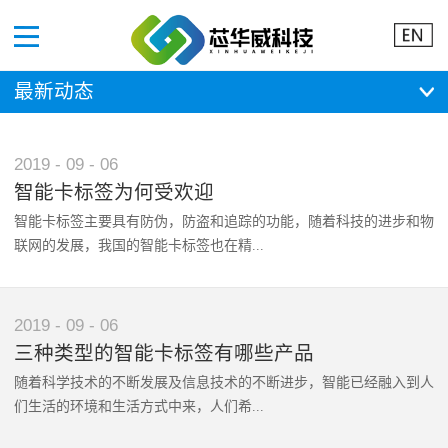
Menu
最新动态
2019
-
09
-
06
智能卡标签为何受欢迎
智能卡标签主要具有防伪，防盗和追踪的功能，随着科技的进步和物
联网的发展，我国的智能卡标签也在精...
确度和识别率等方面不断进步，使其优势越来越明显。企业对于智能
2019
-
09
-
06
卡标签性能的不断改进以及人们对于高品质的追求使人们意识到智能
三种类型的智能卡标签有哪些产品
卡标签的迅速发展与不断普及。智能卡标签越来越受到关注和欢迎的
随着科学技术的不断发展及信息技术的不断进步，智能已经融入到人
原因在于其优越的特点，下面将分析智能卡标签的基本特性。第一、
们生活的环境和生活方式中来，人们希...
形状多样化、尺寸小由于智能卡标签的大小和形状不影响其读取精确
度，所以为了能够应用于各个产品，智能卡标签越来越小巧和多样，