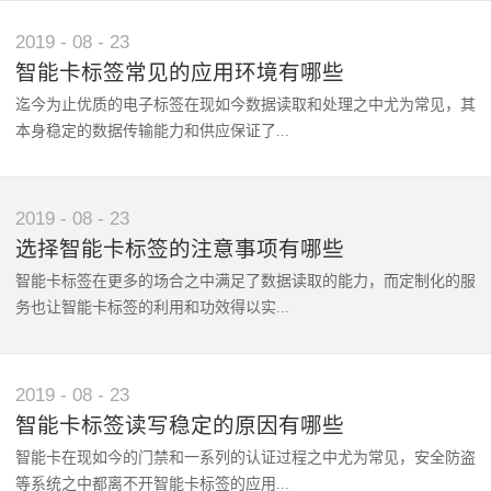
扩大了其适用度。第二、容量大、数据可更新记忆载体的发展使智能
望的生活便利也成了关注重点。在生活中可以看见的智能应用也是非
2019
-
08
-
23
卡标签具有强大的存贮能力，容量大；数据可以随时读取，而且智能
常普遍的，其中智能卡标签在生活应用中起到了重要的作用。那智能
卡标签可以重复删除、修改、添加数据，实现数据的不断更新。第
智能卡标签常见的应用环境有哪些
卡标签不同类型的产品都有哪些？1. 智能芯片卡标签提到智能芯片
三、抗污染能力和耐久性智能卡标签在芯片中储存数据，免于受到污
迄今为止优质的电子标签在现如今数据读取和处理之中尤为常见，其
卡，脑海中可能很快反应出的是常用的银行卡、VIP卡或者是医保卡
染；不同于传统的纸张载体，智能卡标签可以有效防止液体的侵袭，
本身稳定的数据传输能力和供应保证了...
社保卡类的智能卡。为便利人们生活，智能卡标签的使用一般在此类
不易受到损伤；寿命更长，更耐用。第四、安全性数据具有专芯片，
应用中很是普遍。现在人人都能用银行卡到银行办理业务，为客户提
且芯片序列号确定，具有密钥认证，数据内容由密码保护，使其具有
供方便。2. 门票型智能卡标签随着人们对生活娱乐活动的重视，旅
很高的安全性，不容易被伪造，让客户用的放心。智能卡标签的重要
其使用的效果，在功能日益完善的智能卡标签的应用之下能够抵御户
2019
-
08
-
23
游业得到了飞速发展。景点处的门票就是进入景区的必要要求，先进
作用包括满足对物品的安全性和防伪性要求，快速扫描和分拣的要
外环境的影响，标签技术实力更能够保证稳定且远距离的数据传输。
智能卡标签在门票上的应用此时就发挥了重大作用。游客使用带有智
选择智能卡标签的注意事项有哪些
求，以及准确追踪的要求，同时具有样式小巧、大容量、耐用防污染
就此而言目前技术的优化和应用模式的改变之下，让智能卡标签的应
能卡标签的门票进门安检区时，智能门票上会显示游客信息使得游客
和安全可靠等特点，在食品管理、药品安全和军用资产管理等各个市
智能卡标签在更多的场合之中满足了数据读取的能力，而定制化的服
用领域和功能也得到了丰富。1.智能化车库和通道建设在目前车辆管
可以快速方便的进入景区，节省时间加强效率。3. 商品上的智能卡
场领域都具有发展前景，也极大地便利了人们的生活，使人们认识到
务也让智能卡标签的利用和功效得以实...
理和收费站的建设过程之中，通过智能卡标签搭载的方式能够有效的
标签经济的发展提高了人们的生活水品，在满足人们需求方面产生的
一个更加智能便捷的市场，因此其广受欢迎。
实现快速的读取和利用，目前服务称赞的智能卡标签这种方式提高了
大小型商场和超市的数量也在增加。智能卡标签在商场上的应用变得
智能管理的效果，能够安装在车辆挡风玻璃之上通过etc通道时便能
非常普遍和重要。现在的大小商场付款时采用的是扫商品上的码来结
现。而今基于市场环境的不同和相应功效的差异等，挑选优质可靠的
2019
-
08
-
23
够快速的扫描识别。而在一些现代化智能化的车库建设过程之中，技
账，衣服上的标签也可以通过扫码来计算价格，大大的方便了顾客，
智能卡标签才能够获得更加优质的读写效果，而客户在选择可靠放心
术专业智能卡标签也提高了车牌识别的效果，快速的识别读取数据智
智能卡标签读写稳定的原因有哪些
节省顾客排长队的时间。综上所述，以上三种不同类型的先进智能卡
的智能卡标签投入应用时，也需要注意各方面的内容实现技术的对比
能化的实现车辆的管控和服务，从而为更为便利的安全的生态社区建
标签产品在人们生活中有着不同的角色，在其中智能卡标签的重要作
智能卡在现如今的门禁和一系列的认证过程之中尤为常见，安全防盗
和产品模式的选择。1.注意应用的环境和相应的属性工业和一系列特
设保驾护航。2.产品技术的溯源和防伪在生产的各个环节搭载一定的
用也是不可小觑的。智能卡标签要求严格，特点鲜明，使用便捷。智
等系统之中都离不开智能卡标签的应用...