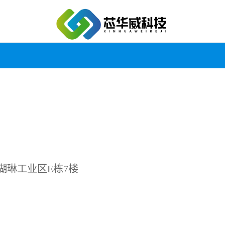
瑚琳工业区E栋7楼